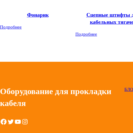
Фонарик
Сцепные штифты 
кабельных тягач
Подробнее
Подробнее
Оборудование для прокладки
БЛ
кабеля
Facebook
Twitter
YouTube
Instagram