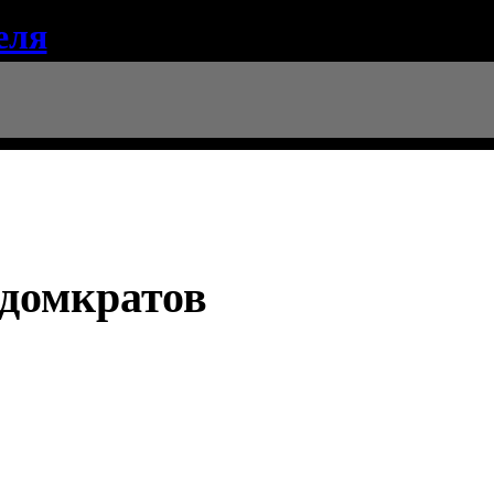
еля
 домкратов