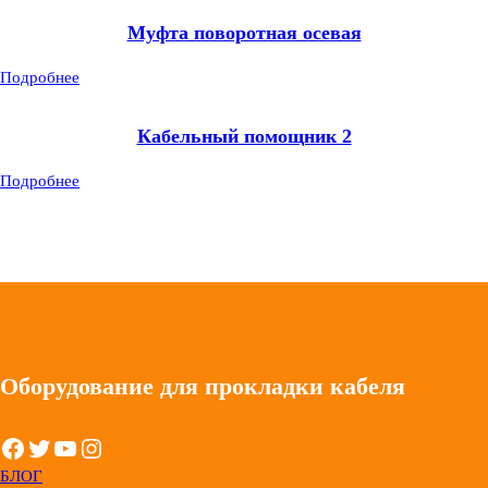
Муфта поворотная осевая
Подробнее
Кабельный помощник 2
Подробнее
Оборудование для прокладки кабеля
Facebook
Twitter
YouTube
Instagram
БЛОГ