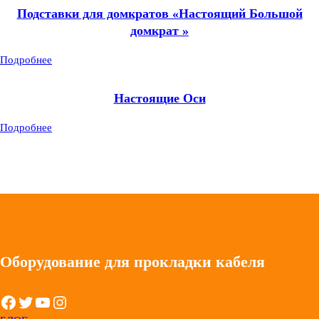
Подставки для домкратов «Настоящий Большой
домкрат »
Подробнее
Настоящие Оси
Подробнее
Оборудование для прокладки кабеля
Facebook
Twitter
YouTube
Instagram